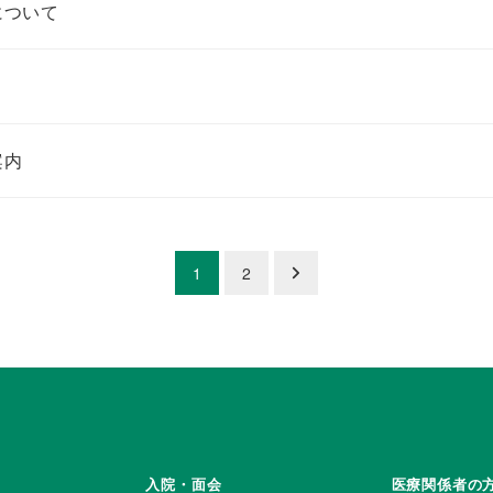
について
案内
1
2
入院・面会
医療関係者の